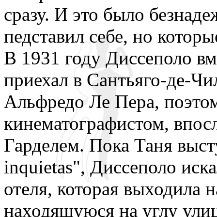
сразу. И это было безнаде
педставил себе, но которы
В 1931 году Диссеполо вм
приехал в Сантьяго-де-Чил
Альфредо Ле Пера, поэто
кинематографистом, впос
Гарделем. Пока Таня высту
inquietas", Диссеполо иск
отеля, которая выходила 
находящуюся на углу ули