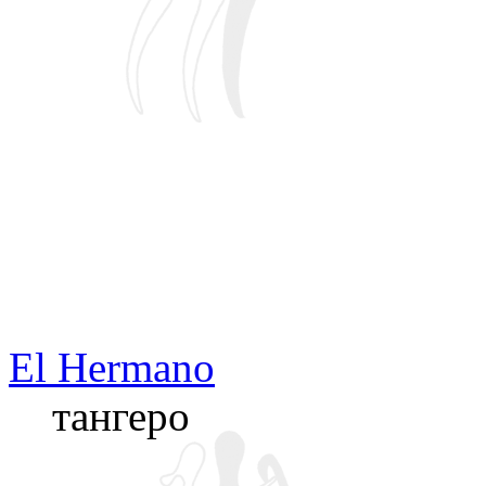
El Hermano
тангеро