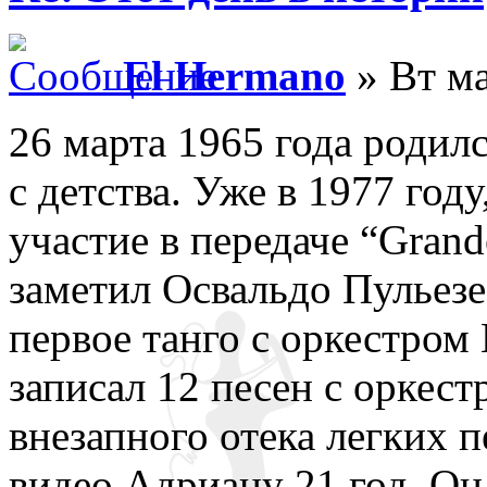
El Hermano
» Вт ма
26 марта 1965 года родил
с детства. Уже в 1977 году
участие в передаче “Grande
заметил Освальдо Пульезе
первое танго с оркестром 
записал 12 песен с оркест
внезапного отека легких п
видео Адриану 21 год. Он 