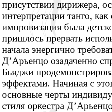
присутствии дирижера, о
интерпретации танго, как
импровизация была детско
пришлось прервать исполн
начала энергично требов
Д’Арьенцо озадаченно спр
Бьяджи продемонстрирова
эффектами. Начиная с это
основные черты индивиду
стиля оркестра Д’Арьенцо