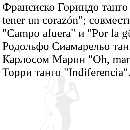
Франсиско Гориндо танго 
tener un corazón"; совме
"Campo afuera" и "Por la g
Родольфо Сиамарельо танго
Карлосом Марин "Oh, mam
Торри танго "Indiferencia"