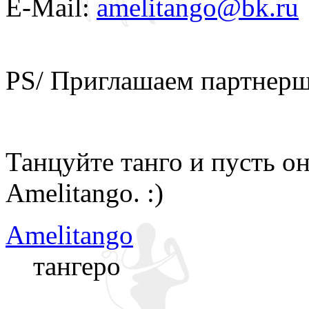
E-Mail:
amelitango@bk.ru
РS/ Приглашаем партнерш
Танцуйте танго и пусть о
Amelitango. :)
Amelitango
тангеро