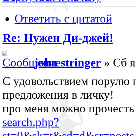
Ответить с цитатой
Re: Нужен Ди-джей!
john stringer
» Сб я
С удовольствием порулю г
предложения в личку!
про меня можно прочесть 
search.php?
st=0&sk=t&sd=d&sr=posts