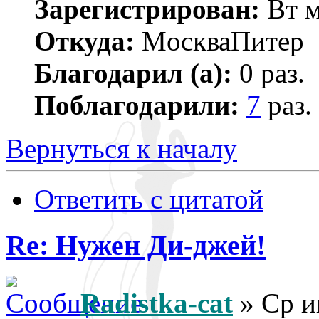
Зарегистрирован:
Вт м
Откуда:
МoскваПитер
Благодарил (а):
0 раз.
Поблагодарили:
7
раз.
Вернуться к началу
Ответить с цитатой
Re: Нужен Ди-джей!
Radistka-cat
» Ср и