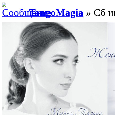
TangoMagia
» Сб и