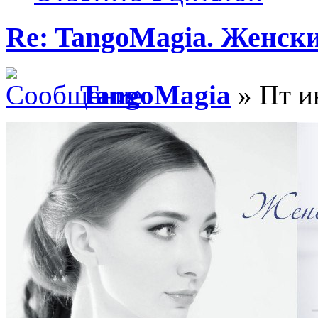
Re: TangoMagia. Женски
TangoMagia
» Пт и