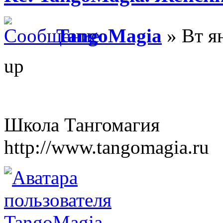
TangoMagia
» Вт ян
up
Школа Тангомагия
http://www.tangomagia.ru
TangoMagia