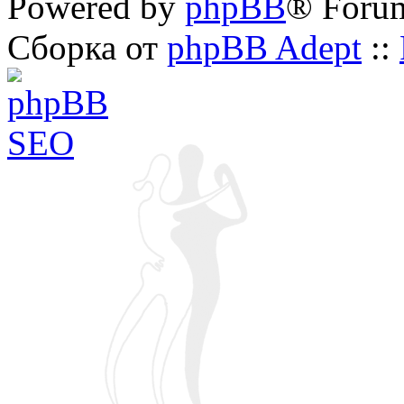
Powered by
phpBB
® Foru
Сборка от
phpBB Adept
::